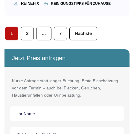
REINEFIX
REINIGUNGSTIPPS FÜR ZUHAUSE
Seitennummerierung
1
2
…
7
Nächste
der
Beiträge
Jetzt Preis anfragen
Kurze Anfrage statt langer Buchung. Erste Einschätzung
vor dem Termin – auch bei Flecken, Gerüchen,
Haustierunfällen oder Urinbelastung.