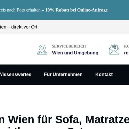
reis nach Foto erhalten –
10% Rabatt bei Online-Anfrage
en – direkt vor Ort
SERVICEBEREICH
K
Wien und Umgebung
re
Wissenswertes
Für Unternehmen
Kontakt
n Wien für Sofa, Matratz