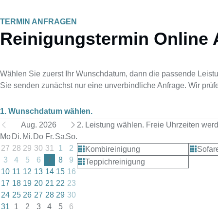
TERMIN ANFRAGEN
Reinigungstermin Online 
Wählen Sie zuerst Ihr Wunschdatum, dann die passende Leistun
Sie senden zunächst nur eine unverbindliche Anfrage. Wir prü
1. Wunschdatum wählen.
Aug. 2026
2. Leistung wählen. Freie Uhrzeiten wer
Mo.
Di.
Mi.
Do.
Fr.
Sa.
So.
27
28
29
30
31
1
2
Kombireinigung
Sofar
3
4
5
6
7
8
9
Teppichreinigung
10
11
12
13
14
15
16
17
18
19
20
21
22
23
24
25
26
27
28
29
30
31
1
2
3
4
5
6