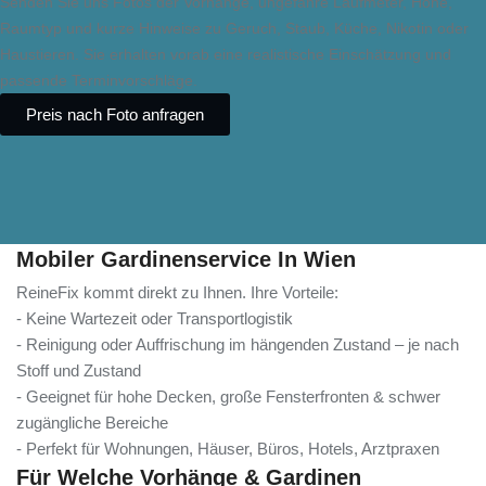
Senden Sie uns Fotos der Vorhänge, ungefähre Laufmeter, Höhe,
Raumtyp und kurze Hinweise zu Geruch, Staub, Küche, Nikotin oder
Haustieren. Sie erhalten vorab eine realistische Einschätzung und
passende Terminvorschläge.
Preis nach Foto anfragen
Mobiler Gardinenservice In Wien
ReineFix kommt direkt zu Ihnen. Ihre Vorteile:
- Keine Wartezeit oder Transportlogistik
- Reinigung oder Auffrischung im hängenden Zustand – je nach
Stoff und Zustand
- Geeignet für hohe Decken, große Fensterfronten & schwer
zugängliche Bereiche
- Perfekt für Wohnungen, Häuser, Büros, Hotels, Arztpraxen
Für Welche Vorhänge & Gardinen