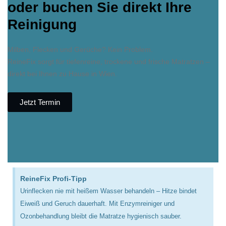
oder buchen Sie direkt Ihre
Reinigung
Milben, Flecken und Gerüche? Kein Problem.
ReineFix sorgt für tiefenreine, trockene und frische Matratzen –
direkt bei Ihnen zu Hause in Wien.
Jetzt Termin
ReineFix Profi-Tipp
Urinflecken nie mit heißem Wasser behandeln – Hitze bindet
Eiweiß und Geruch dauerhaft. Mit Enzymreiniger und
Ozonbehandlung bleibt die Matratze hygienisch sauber.