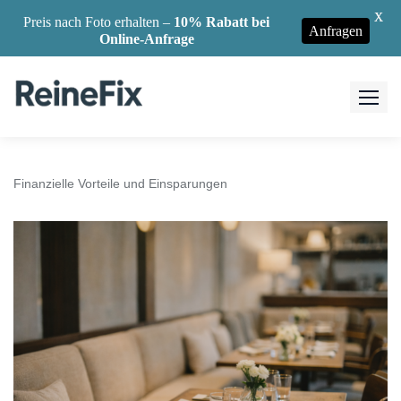
X
Preis nach Foto erhalten –
10% Rabatt bei
Anfragen
Online-Anfrage
Skip
to
content
Finanzielle Vorteile und Einsparungen