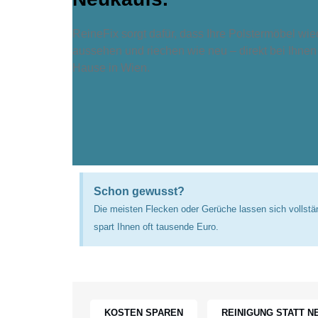
ReineFix sorgt dafür, dass Ihre Polstermöbel wie
aussehen und riechen wie neu – direkt bei Ihnen
Hause in Wien.
Schon gewusst?
Die meisten Flecken oder Gerüche lassen sich vollstän
spart Ihnen oft tausende Euro.
KOSTEN SPAREN
REINIGUNG STATT N